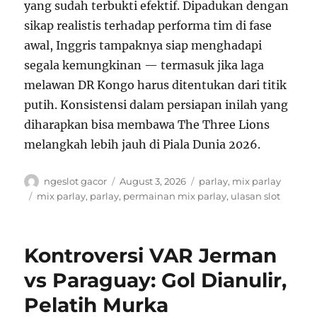
yang sudah terbukti efektif. Dipadukan dengan
sikap realistis terhadap performa tim di fase
awal, Inggris tampaknya siap menghadapi
segala kemungkinan — termasuk jika laga
melawan DR Kongo harus ditentukan dari titik
putih. Konsistensi dalam persiapan inilah yang
diharapkan bisa membawa The Three Lions
melangkah lebih jauh di Piala Dunia 2026.
A
P
C
ngeslot gacor
August 3, 2026
parlay
,
mix parlay
u
o
a
T
mix parlay
,
parlay
,
permainan mix parlay
,
ulasan slot
t
s
t
a
h
t
e
g
o
e
g
s
Kontroversi VAR Jerman
r
d
o
o
r
vs Paraguay: Gol Dianulir,
n
i
Pelatih Murka
e
s