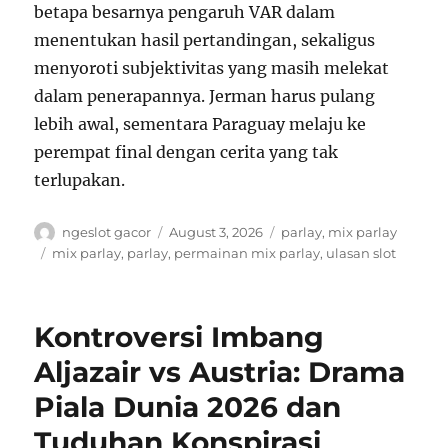
betapa besarnya pengaruh VAR dalam
menentukan hasil pertandingan, sekaligus
menyoroti subjektivitas yang masih melekat
dalam penerapannya. Jerman harus pulang
lebih awal, sementara Paraguay melaju ke
perempat final dengan cerita yang tak
terlupakan.
A
P
C
ngeslot gacor
August 3, 2026
parlay
,
mix parlay
u
o
a
T
mix parlay
,
parlay
,
permainan mix parlay
,
ulasan slot
t
s
t
a
h
t
e
g
o
e
g
s
Kontroversi Imbang
r
d
o
o
r
Aljazair vs Austria: Drama
n
i
Piala Dunia 2026 dan
e
s
Tuduhan Konspirasi