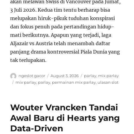
akan melawan Swiss di Vancouver pada Jumat,
3 Juli 2026. Kedua tim tentu berharap bisa
melupakan hiruk-pikuk tuduhan konspirasi
dan fokus penuh pada pertandingan hidup-
mati berikutnya. Apapun yang terjadi, laga
Aljazair vs Austria telah menambah daftar
panjang drama kontroversial Piala Dunia yang
tak terlupakan.
A
P
C
ngeslot gacor
August 3, 2026
parlay
,
mix parlay
u
o
a
T
mix parlay
,
parlay
,
permainan mix parlay
,
ulasan slot
t
s
t
a
h
t
e
g
o
e
g
s
Wouter Vrancken Tandai
r
d
o
o
r
Awal Baru di Hearts yang
n
i
Data-Driven
e
s