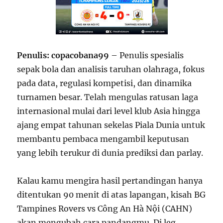
Penulis: copacobana99
– Penulis spesialis
sepak bola dan analisis taruhan olahraga, fokus
pada data, regulasi kompetisi, dan dinamika
turnamen besar. Telah mengulas ratusan laga
internasional mulai dari level klub Asia hingga
ajang empat tahunan sekelas Piala Dunia untuk
membantu pembaca mengambil keputusan
yang lebih terukur di dunia prediksi dan parlay.
Kalau kamu mengira hasil pertandingan hanya
ditentukan 90 menit di atas lapangan, kisah BG
Tampines Rovers vs Công An Hà Nội (CAHN)
akan mengubah cara pandangmu. Di leg