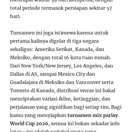
total periode termasuk persiapan sekitar 57
hari.
Turnamen ini juga istimewa karena untuk
pertama kalinya digelar di tiga negara
sekaligus: Amerika Serikat, Kanada, dan
Meksiko, dengan total 16 kota tuan rumah.
Dari New York/New Jersey, Los Angeles, dan
Dallas di AS, sampai Mexico City dan
Guadalajara di Meksiko dan Vancouver serta
Toronto di Kanada, distribusi venue ini bakal
menciptakan variasi iklim, ketinggian, dan
perjalanan yang signifikan bagi setiap tim. Bagi
kamu yang menyiapkan
turnamen mix parlay
World Cup 2026
, semua ini bukan sekadar info
latar—ini adalah variabel nyata yang