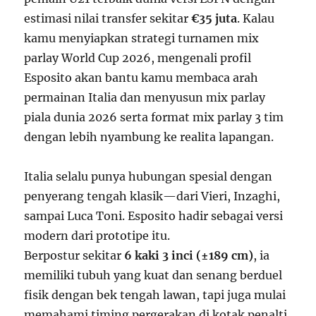
estimasi nilai transfer sekitar
€35 juta
. Kalau
kamu menyiapkan strategi turnamen mix
parlay World Cup 2026, mengenali profil
Esposito akan bantu kamu membaca arah
permainan Italia dan menyusun mix parlay
piala dunia 2026 serta format mix parlay 3 tim
dengan lebih nyambung ke realita lapangan.
Italia selalu punya hubungan spesial dengan
penyerang tengah klasik—dari Vieri, Inzaghi,
sampai Luca Toni. Esposito hadir sebagai versi
modern dari prototipe itu.
Berpostur sekitar
6 kaki 3 inci (±189 cm)
, ia
memiliki tubuh yang kuat dan senang berduel
fisik dengan bek tengah lawan, tapi juga mulai
memahami timing pergerakan di kotak penalti