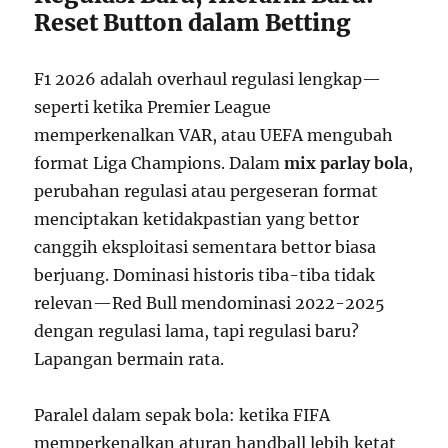
Reset Button dalam Betting
F1 2026 adalah overhaul regulasi lengkap—
seperti ketika Premier League
memperkenalkan VAR, atau UEFA mengubah
format Liga Champions. Dalam
mix parlay bola
,
perubahan regulasi atau pergeseran format
menciptakan ketidakpastian yang bettor
canggih eksploitasi sementara bettor biasa
berjuang. Dominasi historis tiba-tiba tidak
relevan—Red Bull mendominasi 2022-2025
dengan regulasi lama, tapi regulasi baru?
Lapangan bermain rata.
Paralel dalam sepak bola: ketika FIFA
memperkenalkan aturan handball lebih ketat