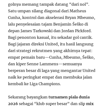
golnya memang tampak datang “dari nol”.
Satu umpan silang diagonal dari Matheus
Cunha, kontrol dan akselerasi Bryan Mbeumo,
lalu penyelesaian tajam Benjamin Šeško di
depan James Tarkowski dan Jordan Pickford.
Bagi penonton kasual, itu sekadar gol cantik.
Bagi jajaran direksi United, itu hasil langsung
dari strategi rekrutmen yang akhirnya tepat:
empat pemain baru—Cunha, Mbeumo, Šeško,
dan kiper Senne Lammens—semuanya
berperan besar di laga yang mengantar United
naik ke peringkat empat dan membuka jalan
kembali ke Liga Champions.​
Sekarang bayangkan
turnamen piala dunia
2026
sebagai “klub super besar” dan slip
mix