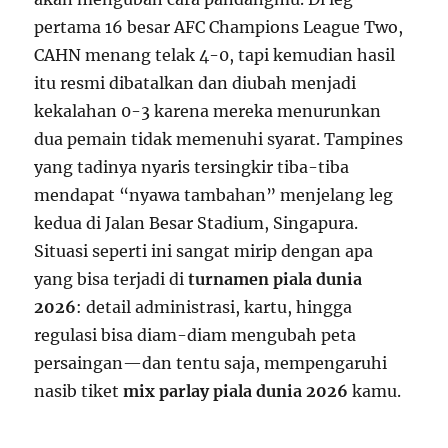
pertama 16 besar AFC Champions League Two,
CAHN menang telak 4-0, tapi kemudian hasil
itu resmi dibatalkan dan diubah menjadi
kekalahan 0-3 karena mereka menurunkan
dua pemain tidak memenuhi syarat. Tampines
yang tadinya nyaris tersingkir tiba-tiba
mendapat “nyawa tambahan” menjelang leg
kedua di Jalan Besar Stadium, Singapura.
Situasi seperti ini sangat mirip dengan apa
yang bisa terjadi di
turnamen piala dunia
2026
: detail administrasi, kartu, hingga
regulasi bisa diam-diam mengubah peta
persaingan—dan tentu saja, mempengaruhi
nasib tiket
mix parlay piala dunia 2026
kamu.