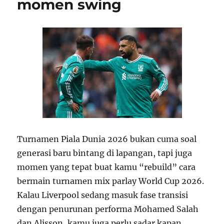
momen swing
Turnamen Piala Dunia 2026 bukan cuma soal
generasi baru bintang di lapangan, tapi juga
momen yang tepat buat kamu “rebuild” cara
bermain turnamen mix parlay World Cup 2026.
Kalau Liverpool sedang masuk fase transisi
dengan penurunan performa Mohamed Salah
dan Alisson, kamu juga perlu sadar kapan