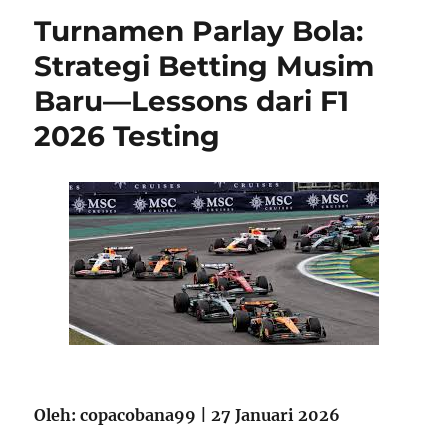
r
d
o
Turnamen Parlay Bola:
o
r
n
i
Strategi Betting Musim
e
Baru—Lessons dari F1
s
2026 Testing
Oleh: copacobana99 | 27 Januari 2026