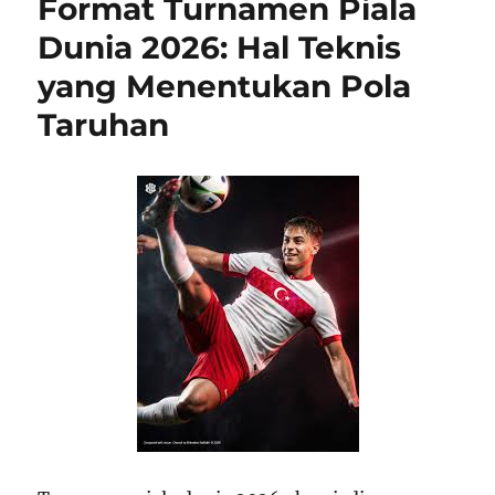
Format Turnamen Piala
o
r
n
i
Dunia 2026: Hal Teknis
e
yang Menentukan Pola
s
Taruhan