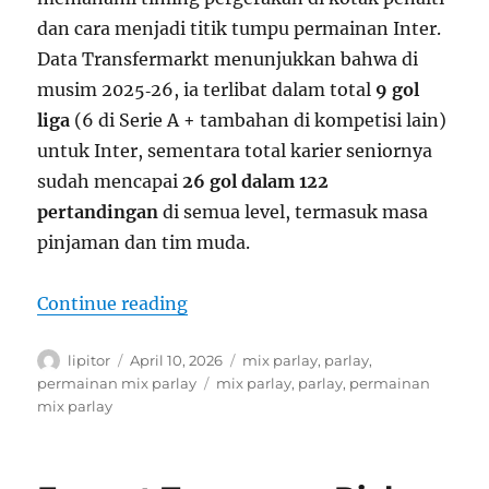
dan cara menjadi titik tumpu permainan Inter.
Data Transfermarkt menunjukkan bahwa di
musim 2025‑26, ia terlibat dalam total
9 gol
liga
(6 di Serie A + tambahan di kompetisi lain)
untuk Inter, sementara total karier seniornya
sudah mencapai
26 gol dalam 122
pertandingan
di semua level, termasuk masa
pinjaman dan tim muda.
“Pio Esposito: No. 9 Klasik Rasa 
Continue reading
A
P
C
lipitor
April 10, 2026
mix parlay
,
parlay
,
u
o
a
T
permainan mix parlay
mix parlay
,
parlay
,
permainan
t
s
t
a
mix parlay
h
t
e
g
o
e
g
s
r
d
o