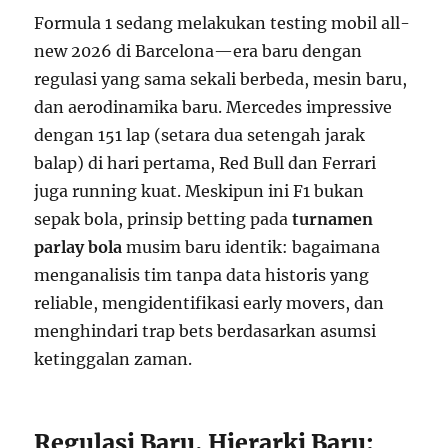
Formula 1 sedang melakukan testing mobil all-
new 2026 di Barcelona—era baru dengan
regulasi yang sama sekali berbeda, mesin baru,
dan aerodinamika baru. Mercedes impressive
dengan 151 lap (setara dua setengah jarak
balap) di hari pertama, Red Bull dan Ferrari
juga running kuat. Meskipun ini F1 bukan
sepak bola, prinsip betting pada
turnamen
parlay bola
musim baru identik: bagaimana
menganalisis tim tanpa data historis yang
reliable, mengidentifikasi early movers, dan
menghindari trap bets berdasarkan asumsi
ketinggalan zaman.
Regulasi Baru, Hierarki Baru: