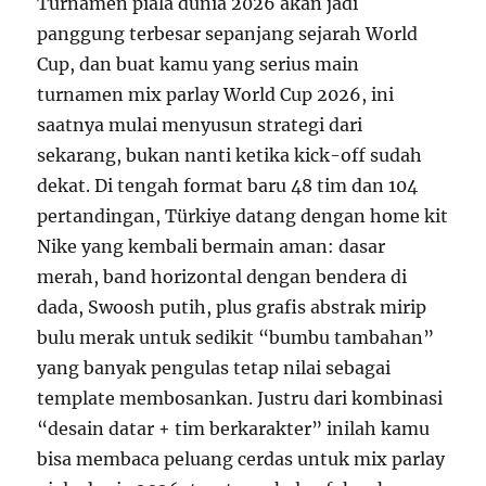
Turnamen piala dunia 2026 akan jadi
panggung terbesar sepanjang sejarah World
Cup, dan buat kamu yang serius main
turnamen mix parlay World Cup 2026, ini
saatnya mulai menyusun strategi dari
sekarang, bukan nanti ketika kick-off sudah
dekat. Di tengah format baru 48 tim dan 104
pertandingan, Türkiye datang dengan home kit
Nike yang kembali bermain aman: dasar
merah, band horizontal dengan bendera di
dada, Swoosh putih, plus grafis abstrak mirip
bulu merak untuk sedikit “bumbu tambahan”
yang banyak pengulas tetap nilai sebagai
template membosankan. Justru dari kombinasi
“desain datar + tim berkarakter” inilah kamu
bisa membaca peluang cerdas untuk mix parlay