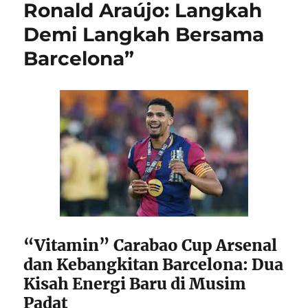
Ronald Araújo: Langkah
e
Demi Langkah Bersama
s
Barcelona”
“Vitamin” Carabao Cup Arsenal
dan Kebangkitan Barcelona: Dua
Kisah Energi Baru di Musim
Padat