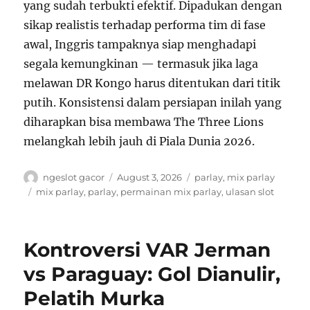
yang sudah terbukti efektif. Dipadukan dengan
sikap realistis terhadap performa tim di fase
awal, Inggris tampaknya siap menghadapi
segala kemungkinan — termasuk jika laga
melawan DR Kongo harus ditentukan dari titik
putih. Konsistensi dalam persiapan inilah yang
diharapkan bisa membawa The Three Lions
melangkah lebih jauh di Piala Dunia 2026.
A
P
C
ngeslot gacor
August 3, 2026
parlay
,
mix parlay
u
o
a
T
mix parlay
,
parlay
,
permainan mix parlay
,
ulasan slot
t
s
t
a
h
t
e
g
o
e
g
s
Kontroversi VAR Jerman
r
d
o
o
r
vs Paraguay: Gol Dianulir,
n
i
Pelatih Murka
e
s