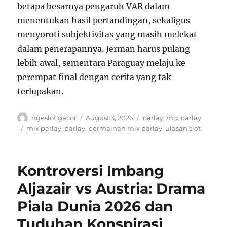
betapa besarnya pengaruh VAR dalam
menentukan hasil pertandingan, sekaligus
menyoroti subjektivitas yang masih melekat
dalam penerapannya. Jerman harus pulang
lebih awal, sementara Paraguay melaju ke
perempat final dengan cerita yang tak
terlupakan.
A
P
C
ngeslot gacor
August 3, 2026
parlay
,
mix parlay
u
o
a
T
mix parlay
,
parlay
,
permainan mix parlay
,
ulasan slot
t
s
t
a
h
t
e
g
o
e
g
s
Kontroversi Imbang
r
d
o
o
r
Aljazair vs Austria: Drama
n
i
Piala Dunia 2026 dan
e
s
Tuduhan Konspirasi