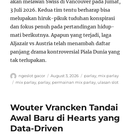
akan melawan Swiss di Vancouver pada Jumat,
3 Juli 2026. Kedua tim tentu berharap bisa
melupakan hiruk-pikuk tuduhan konspirasi
dan fokus penuh pada pertandingan hidup-
mati berikutnya. Apapun yang terjadi, laga
Aljazair vs Austria telah menambah daftar
panjang drama kontroversial Piala Dunia yang
tak terlupakan.
A
P
C
ngeslot gacor
August 3, 2026
parlay
,
mix parlay
u
o
a
T
mix parlay
,
parlay
,
permainan mix parlay
,
ulasan slot
t
s
t
a
h
t
e
g
o
e
g
s
Wouter Vrancken Tandai
r
d
o
o
r
Awal Baru di Hearts yang
n
i
Data-Driven
e
s