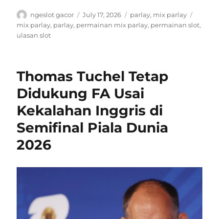
A
P
C
T
ngeslot gacor
July 17, 2026
parlay
,
mix parlay
u
o
a
a
mix parlay
,
parlay
,
permainan mix parlay
,
permainan slot
,
t
s
t
g
ulasan slot
h
t
e
s
o
e
g
r
d
o
Thomas Tuchel Tetap
o
r
n
i
Didukung FA Usai
e
Kekalahan Inggris di
s
Semifinal Piala Dunia
2026