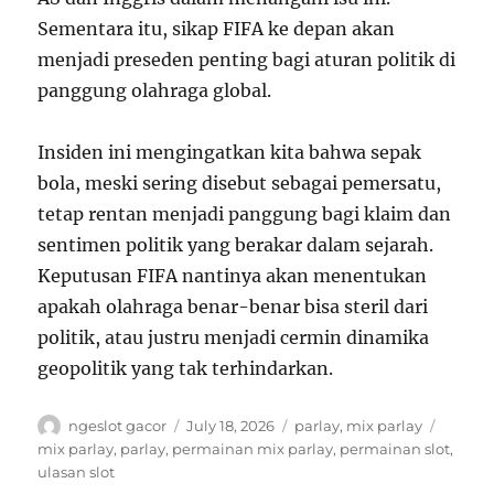
Sementara itu, sikap FIFA ke depan akan
menjadi preseden penting bagi aturan politik di
panggung olahraga global.
Insiden ini mengingatkan kita bahwa sepak
bola, meski sering disebut sebagai pemersatu,
tetap rentan menjadi panggung bagi klaim dan
sentimen politik yang berakar dalam sejarah.
Keputusan FIFA nantinya akan menentukan
apakah olahraga benar-benar bisa steril dari
politik, atau justru menjadi cermin dinamika
geopolitik yang tak terhindarkan.
A
P
C
T
ngeslot gacor
July 18, 2026
parlay
,
mix parlay
u
o
a
a
mix parlay
,
parlay
,
permainan mix parlay
,
permainan slot
,
t
s
t
g
ulasan slot
h
t
e
s