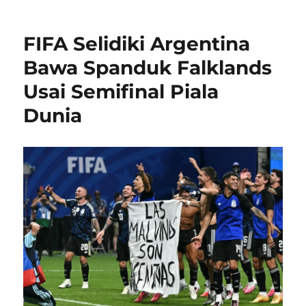
o
e
g
r
d
o
FIFA Selidiki Argentina
o
r
n
i
Bawa Spanduk Falklands
e
Usai Semifinal Piala
s
Dunia