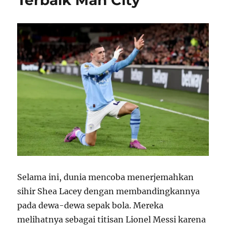
Terbaik Man City
Selama ini, dunia mencoba menerjemahkan
sihir Shea Lacey dengan membandingkannya
pada dewa-dewa sepak bola. Mereka
melihatnya sebagai titisan Lionel Messi karena