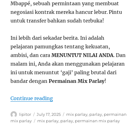
Mbappé, sebuah permintaan yang membuat
negosiasi kontrak mereka hancur lebur.
Pintu
untuk transfer bahkan sudah terbuka!
Ini lebih dari sekadar berita. Ini adalah
pelajaran pamungkas tentang kekuatan,
ambisi, dan cara
MENUNTUT NILAI ANDA
. Dan
malam ini, Anda akan menggunakan pelajaran
ini untuk menuntut ‘gaji’ paling brutal dari
bandar dengan
Permainan Mix Parlay
!
“Tuntut “Bayaran” Tertinggi Anda
Continue reading
A
P
C
lipitor
July 17, 2025
mix parlay
,
parlay
,
permainan
u
o
a
T
mix parlay
mix parlay
,
parlay
,
permainan mix parlay
t
s
t
a
h
t
e
g