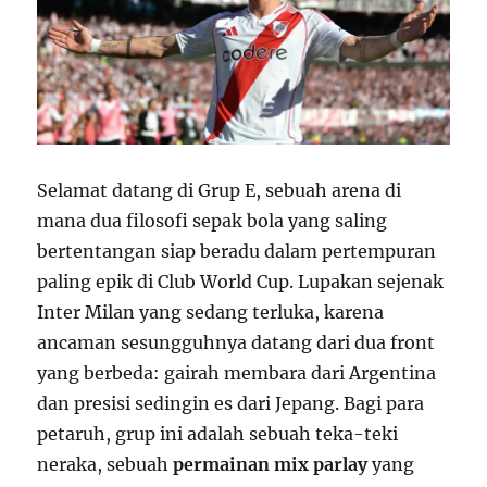
Selamat datang di Grup E, sebuah arena di
mana dua filosofi sepak bola yang saling
bertentangan siap beradu dalam pertempuran
paling epik di Club World Cup. Lupakan sejenak
Inter Milan yang sedang terluka, karena
ancaman sesungguhnya datang dari dua front
yang berbeda: gairah membara dari Argentina
dan presisi sedingin es dari Jepang. Bagi para
petaruh, grup ini adalah sebuah teka-teki
neraka, sebuah
permainan mix parlay
yang