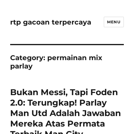
rtp gacoan terpercaya
MENU
Category:
permainan mix
parlay
Bukan Messi, Tapi Foden
2.0: Terungkap! Parlay
Man Utd Adalah Jawaban
Mereka Atas Permata