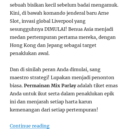
sebuah bisikan kecil sebelum badai mengamuk.
Kini, di bawah komando jenderal baru Arne
Slot, invasi global Liverpool yang
sesungguhnya DIMULAI! Benua Asia menjadi
medan pertempuran pertama mereka, dengan
Hong Kong dan Jepang sebagai target
penaklukan awal.
Dan di sinilah peran Anda dimulai, sang
maestro strategi! Lupakan menjadi penonton
biasa.
Permainan Mix Parlay
adalah tiket emas
Anda untuk ikut serta dalam penaklukan epik
ini dan menjarah setiap harta karun
kemenangan dari setiap pertempuran!
“Taklukkan Dunia & Jarah Harta K
Continue reading