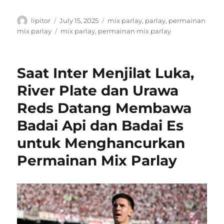
A
P
C
lipitor
July 15, 2025
mix parlay
,
parlay
,
permainan
u
o
a
T
mix parlay
mix parlay
,
permainan mix parlay
t
s
t
a
h
t
e
g
o
e
g
s
Saat Inter Menjilat Luka,
r
d
o
o
r
River Plate dan Urawa
n
i
Reds Datang Membawa
e
s
Badai Api dan Badai Es
untuk Menghancurkan
Permainan Mix Parlay