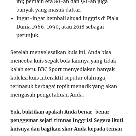
ini; pemain era 80-an dan 90-an juga
banyak yang masuk daftar.
Ingat-ingat kembali skuad Inggris di Piala
Dunia 1966, 1990, atau 2018 sebagai
petunjuk.
Setelah menyelesaikan kuis ini, Anda bisa
mencoba kuis sepak bola lainnya yang tidak
kalah seru. BBC Sport menyediakan banyak
koleksi kuis interaktif seputar olahraga,
termasuk berbagai topik menarik yang akan
mengasah pengetahuan Anda.
Yuk, buktikan apakah Anda benar-benar
penggemar sejati timnas Inggris! Segera ikuti
kuisnya dan bagikan skor Anda kepada teman-