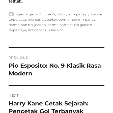
teman.
A
P
C
T
ngeslot gacor
June 27, 2026
mix parlay
gacoan
u
o
a
a
terpercaya
,
mix parlay
,
parlay
,
permainan mix parlay
,
t
s
t
g
permainan rtp gacoan
,
permainan slot
,
rtp gacoan
h
t
e
s
terpercaya
,
slot gacor
,
ulasan slot
o
e
g
r
d
o
o
r
n
i
P
e
PREVIOUS
s
o
Pio Esposito: No. 9 Klasik Rasa
P
r
Modern
s
e
t
v
i
n
NEXT
o
Harry Kane Cetak Sejarah:
N
a
u
e
Pencetak Gol Terbanyak