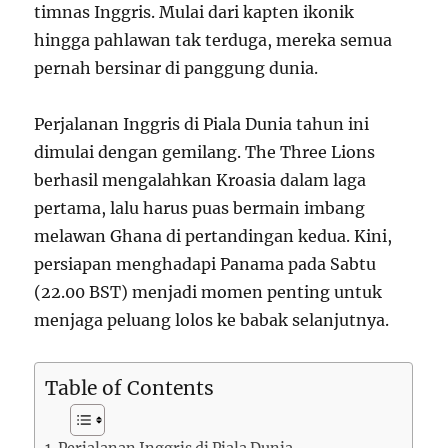
timnas Inggris. Mulai dari kapten ikonik
hingga pahlawan tak terduga, mereka semua
pernah bersinar di panggung dunia.
Perjalanan Inggris di Piala Dunia tahun ini
dimulai dengan gemilang. The Three Lions
berhasil mengalahkan Kroasia dalam laga
pertama, lalu harus puas bermain imbang
melawan Ghana di pertandingan kedua. Kini,
persiapan menghadapi Panama pada Sabtu
(22.00 BST) menjadi momen penting untuk
menjaga peluang lolos ke babak selanjutnya.
Table of Contents