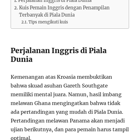
Perjalanan Inggris di Piala Dunia
Kuis Pemain Inggris dengan Penampilan
Terbanyak di Piala Dunia
Tips mengikuti kuis
Perjalanan Inggris di Piala
Dunia
Kemenangan atas Kroasia membuktikan
bahwa skuad asuhan Gareth Southgate
memiliki mental juara. Namun, hasil imbang
melawan Ghana mengingatkan bahwa tidak
ada pertandingan yang mudah di Piala Dunia.
Pertandingan melawan Panama akan menjadi
ujian berikutnya, dan para pemain harus tampil
optimal.